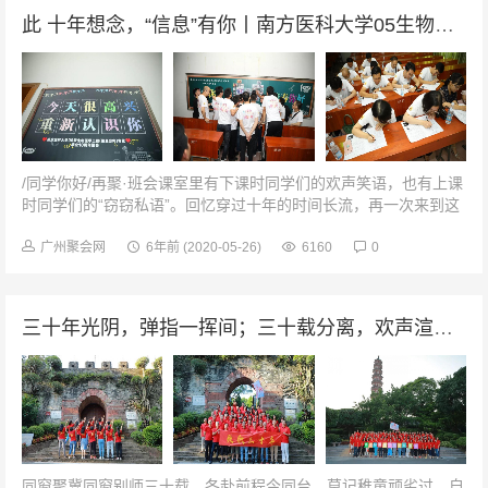
此 十年想念，“信息”有你丨南方医科大学05生物医学工程专业毕业10周年
/同学你好/再聚·班会课室里有下课时同学们的欢声笑语，也有上课
时同学们的“窃窃私语”。回忆穿过十年的时间长流，再一次来到这
里，再上一堂关于青春的课。发试卷，考试啦！同学，别作弊哈！
欢乐·游校园这里的一...
广州聚会网
6年前
(2020-05-26)
6160
0
三十年光阴，弹指一挥间；三十载分离，欢声渲团圆 | 番禺市桥中学89届高中毕业30周年聚会
同窗聚冀同窗别师三十载，各赴前程今同台。莫记稚童顽劣过，自