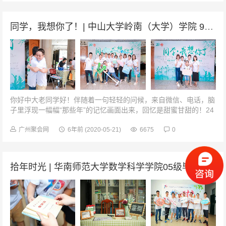
同学，我想你了！| 中山大学岭南（大学）学院 95财政毕业20周年聚会
你好中大老同学好！伴随着一句轻轻的问候，来自微信、电话，脑
子里浮现一幅幅“那些年”的记忆画面出来，回忆是甜蜜甘甜的！24
年前的相识，让我们从陌生人到相识相伴四年，转眼间已过20年。
20年，我们再一起！...
广州聚会网
6年前
(2020-05-21)
6675
0
拾年时光 | 华南师范大学数学科学学院05级毕业10周年聚会