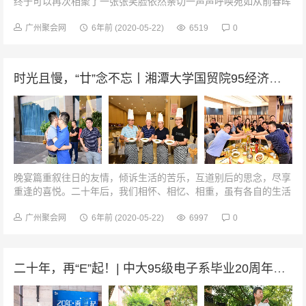
终于可以再次相聚了一张张笑脸依然亲切一声声呼唤宛如从前春晖
园饭堂，寄存着青春的味道，尽管如今的我们已是几近不惑，经历
着风雨、阅读着沧桑，但是学...
广州聚会网
6年前
(2020-05-22)
6519
0
时光且慢，“廿”念不忘丨湘潭大学国贸院95经济类毕业20周年聚会
晚宴篇重叙往日的友情，倾诉生活的苦乐，互道别后的思念，尽享
重逢的喜悦。二十年后，我们相怀、相忆、相重，虽有各自的生活
和人生，却缅怀共同经历了人生最纯洁、最美好的时光。神秘嘉宾
上菜干杯！我的老同学今天晚...
广州聚会网
6年前
(2020-05-22)
6997
0
二十年，再“E”起！| 中大95级电子系毕业20周年聚会！