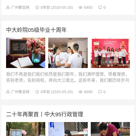
杯！游校园我们回到这里，回到我们的母校。这里的一切随着岁月
冲洗都已经变了模样，曾经教学...
广州聚会网
6年前
(2020-05-20)
6493
0
中大岭院05级毕业十周年
我们不再是我们我们依然是我们那年，我们满怀憧憬，带着理想，
告别老师，告别母校，奔向大江南北。这些年来，我们都历经岁月
的沧桑和生活的变迁，然而，永远不变的是多年不变的友情。如今
我们再回来，回到最初的校园...
广州聚会网
6年前
(2020-05-20)
6690
0
二十年再聚首丨中大95行政管理