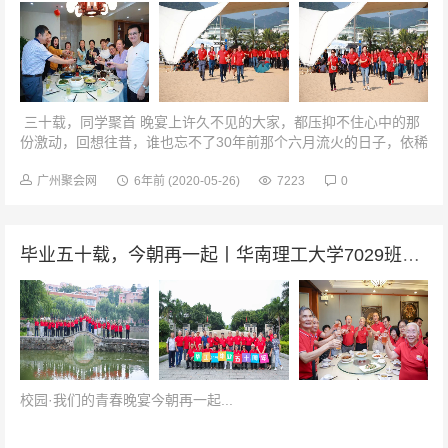
三十载，同学聚首 晚宴上许久不见的大家，都压抑不住心中的那
份激动，回想往昔，谁也忘不了30年前那个六月流火的日子，依稀
还记得教学楼前那一张张稚嫩的模样，那时的我们带着年轻的梦
想，...
广州聚会网
6年前
(2020-05-26)
7223
0
毕业五十载，今朝再一起丨华南理工大学7029班毕业50周年聚会
校园·我们的青春晚宴今朝再一起...