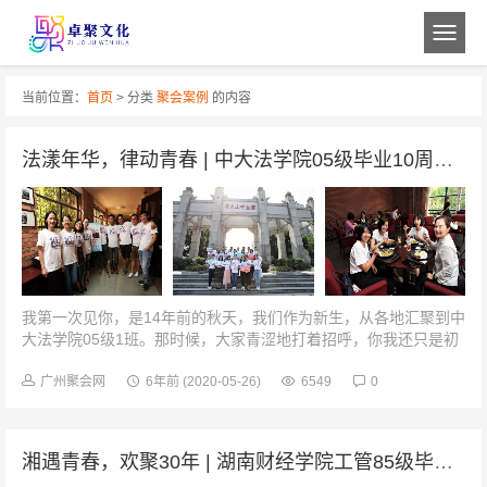
当前位置：
首页
> 分类
聚会案例
的内容
法漾年华，律动青春 | 中大法学院05级毕业10周年聚会
我第一次见你，是14年前的秋天，我们作为新生，从各地汇聚到中
大法学院05级1班。那时候，大家青涩地打着招呼，你我还只是初
次见面的“陌生同学”。中大南校，回忆曾经中大是我们的母校，是
我们梦开始的地方，留...
广州聚会网
6年前
(2020-05-26)
6549
0
湘遇青春，欢聚30年 | 湖南财经学院工管85级毕业30周年聚会