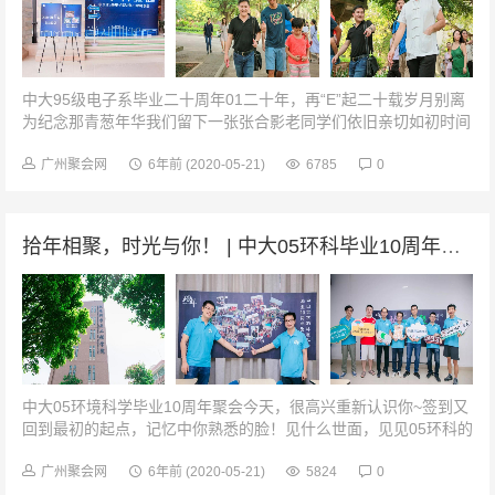
中大95级电子系毕业二十周年01二十年，再“E”起二十载岁月别离
为纪念那青葱年华我们留下一张张合影老同学们依旧亲切如初时间
仿佛回到了多年之前那个我们充满无限可能的年纪02我们的校园行
在校园当中，寻着熟...
广州聚会网
6年前
(2020-05-21)
6785
0
拾年相聚，时光与你！ | 中大05环科毕业10周年聚会！
中大05环境科学毕业10周年聚会今天，很高兴重新认识你~签到又
回到最初的起点，记忆中你熟悉的脸！见什么世面，见见05环科的
你就好！匆匆十年，聆听内心的声音我第一次见你是14年前，那
年，我们作为新生，从...
广州聚会网
6年前
(2020-05-21)
5824
0