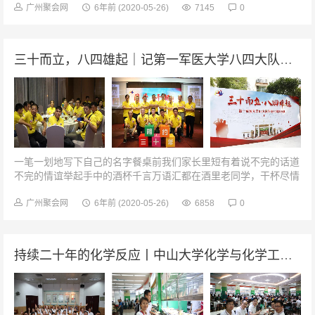
广州聚会网
6年前
(2020-05-26)
7145
0
三十而立，八四雄起｜记第一军医大学八四大队毕业30周年庆典
一笔一划地写下自己的名字餐桌前我们家长里短有着说不完的话道
不完的情谊举起手中的酒杯千言万语汇都在酒里老同学，干杯尽情
的享受着这次来之不易的相聚30载时光已经流逝，路上的风雨飘摇
我们一起走过。无论路上...
广州聚会网
6年前
(2020-05-26)
6858
0
持续二十年的化学反应丨中山大学化学与化学工程学院化学系99级相识20周年