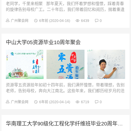
老同学，千里来相聚 那年夏天，我们怀着梦想和憧憬，踩着青春
的旋律告别母校广工。二十年后，我们带着回忆和阅历，揣着重逢
的喜悦重聚在这里……同学，你好重走青春路有一...
广州聚会网
6年前
(2020-04-16)
6439
0
中山大学05资源毕业10周年聚会
资源零五资源拾年如初十四年前，我们满怀憧憬，带着理想，告别
老师，告别母校，奔向大江南北。这些年来，我们都历经岁月的沧
桑和生活的变迁，然而，永远不变的是用十年时间打磨出的深厚友
情。今天，是十年前分手时的...
广州聚会网
6年前
(2020-04-14)
6719
0
华南理工大学90级化工程化学纤维班毕业20周年聚会