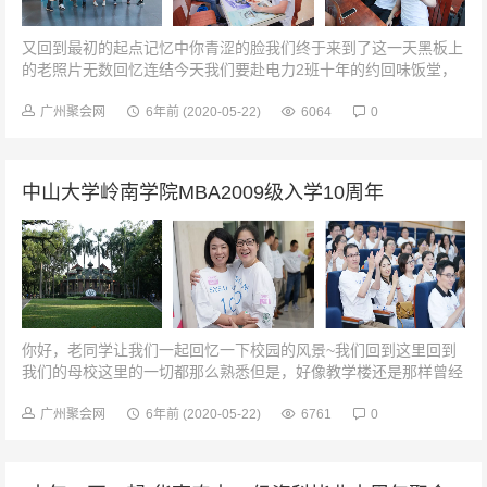
又回到最初的起点记忆中你青涩的脸我们终于来到了这一天黑板上
的老照片无数回忆连结今天我们要赴电力2班十年的约回味饭堂，
品尝青春的味道。母校永远是我们梦开始的地方，留下了不能忘却
的人生足迹。再次回来，脑海...
广州聚会网
6年前
(2020-05-22)
6064
0
中山大学岭南学院MBA2009级入学10周年
你好，老同学让我们一起回忆一下校园的风景~我们回到这里回到
我们的母校这里的一切都那么熟悉但是，好像教学楼还是那样曾经
的校道曾经的一草一木随着岁月冲洗洗掉了老旧的痕迹不管岁月如
何变迁多么庆幸我还是在这里...
广州聚会网
6年前
(2020-05-22)
6761
0