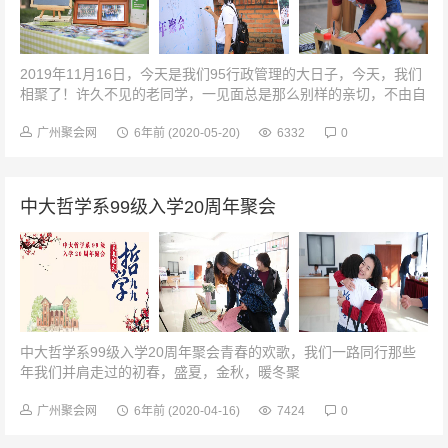
2019年11月16日，今天是我们95行政管理的大日子，今天，我们
相聚了！许久不见的老同学，一见面总是那么别样的亲切，不由自
主地热情拥抱。拥抱过后，就是叽叽喳喳不停的话语，仿佛一下子
要把过去十年的话倾...
广州聚会网
6年前
(2020-05-20)
6332
0
中大哲学系99级入学20周年聚会
中大哲学系99级入学20周年聚会青春的欢歌，我们一路同行那些
年我们并肩走过的初春，盛夏，金秋，暖冬聚
SweetMemoriesSweetMemories 同窗...
广州聚会网
6年前
(2020-04-16)
7424
0