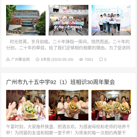
时光荏苒，岁月如梭。二十年弹指一挥间，悄然而逝。二十年的
分别，二十年的牵挂，给了我们足够相约相聚的理由。为了促进同
学间的交流、增强同学间的感情，8月24日中山大...
广州聚会网
6年前
(2020-05-20)
7001
0
广州市九十五中学92（1）班相识30周年聚会
午宴时刻，大家推杯换盏、把酒言欢。为感谢母校和老师的培养干
杯！为同窗的友谊和相聚一堂干杯！为将来的每一次相约再聚干