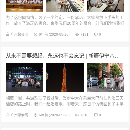
为了这份同窗情，为了一个约定、一份承诺，大家都放下手头的工
作，放弃了游玩的机会，来到我们20周年的聚会。让我们珍惜我们
在一起的每分每秒的相聚时光。中大化院99化学系，相识二十年！
食堂午餐游校园你划我猜...
广州聚会网
6年前
(2020-05-26)
7181
0
从来不需要想起，永远也不会忘记 | 新疆伊宁八中87届同学聚会
相聚羊城，共游珠江早餐过后，漫步中大在乘坐大巴前往屿海云天
酒店的路上时，我们一起唱着歌、聊着天，这日子仿佛回到了中学
时代，让我们重温昔日的喜乐、再现昔日的笑容、见证自己从莽撞
少年到为人之父为人之母的生...
广州聚会网
6年前
(2020-05-26)
7610
0