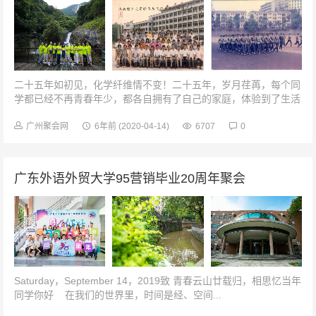
二十五年如初见，化学纤维情不变！二十五年，岁月荏苒，每个同
学都已经不再青春年少，都各自拥有了自己的家庭，体验到了生活
的艰辛，同时也收获了自己的幸福。让我们在这一次25年的聚首留
下一个美好的印象，一个美...
广州聚会网
6年前
(2020-04-14)
6707
0
广东外语外贸大学95营销毕业20周年聚会
Saturday，September 14，2019致 青春云山廿载归，相思忆当年
同学你好 在我们的世界里，时间是经、空间...