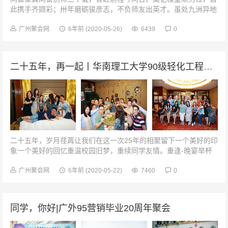
此携手齐撷彩；卅年磨砺骏彦志，不负师友出英才。虽处九洲异地
处；友谊之花万年开！欢声渲团圆，忆往昔年华回顾那青春燃烧的
岁月，是那么的完美、那么的...
广州聚会网
6年前
(2020-05-26)
6439
0
二十五年，再一起丨华南理工大学90级轻化工程系化学纤维专业毕业25周年
二十五年，岁月荏苒让我们在这一次25年的相聚留下一个美好的印
象一个美好的回忆重温校园旧梦，重续同学友情。重逢-晚宴举杯
同饮情最真开怀畅饮无醉人追忆往事论当今欢声笑语惹人醉灯光杯
影映笑脸青春时光又重回D...
广州聚会网
6年前
(2020-05-22)
7460
0
同学，你好|广外95营销毕业20周年聚会