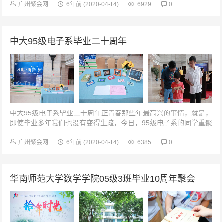
广州聚会网
6年前
(2020-04-14)
6929
0
中大95级电子系毕业二十周年
中大95级电子系毕业二十周年正青春那些年最高兴的事情，就是，
即使毕业多年我们也没有变得生疏，今日，95级电子系的同学重聚
在此。01二十年，再“E”起好奇爸爸当年的样子签到时刻二十载岁
月别离为纪念那青葱...
广州聚会网
6年前
(2020-04-14)
6385
0
华南师范大学数学学院05级3班毕业10周年聚会