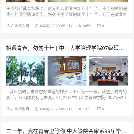
任岁月荏苒春秋积序，时光的印辙亘古如斯十年了，不变的依旧是
我们的同学情谊同学，好久不见了聚时间里十年里，我们在彼此的
道路上努力前行，生活使我们积累了阅历沉淀了智慧。时光匆匆一
晃而过，十年如一日容颜如初...
广州聚会网
6年前
(2020-05-21)
6859
0
相遇青春，匆匆十年 | 中山大学管理学院07级硕士研究生毕业10周年聚会
昔日别时，未曾想好重逢的样子，十年等来一眼，读懂了时光的
变迁，只因你我初心未变。8月24日中山大学管理学院2007级硕士
研究生3班毕业生返校并举行了一场“相遇...
广州聚会网
6年前
(2020-05-21)
7321
0
二十年，我在青春里等你|中大管院会审系99届毕业20周年聚会