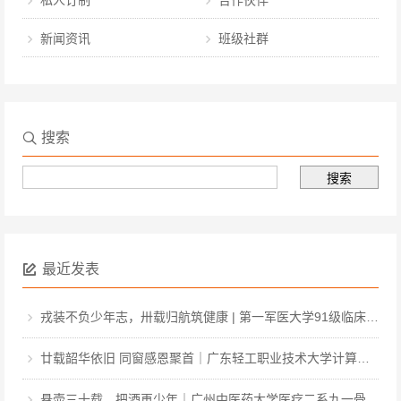
私人订制
合作伙伴
新闻资讯
班级社群
搜索
最近发表
戎装不负少年志，卅载归航筑健康 | 第一军医大学91级临床·中医·医工本科毕业三十周年聚会
廿载韶华依旧 同窗感恩聚首｜广东轻工职业技术大学计算机软件031班毕业二十周年聚会
悬壶三十载，把酒再少年｜广州中医药大学医疗二系九一骨伤毕业三十周年聚会