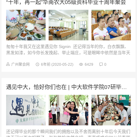
“十年，再一起”华南农大05级资科毕业十周年聚会
匆匆十年我又在这里遇见你 Signin 还记得当年的你，白衣飘飘、
黑发如漆，如今你长发挽起、举止端庄，可是眼眸中依然是当年天
真的模样。还记得当年同宿舍的兄弟，鼾声...
广州聚会网
6年前
(2020-05-22)
6429
0
遇见中大，恰好你们也在 | 中大软件学院07研毕业10周年聚会
还记得毕业的那个瞬间我们的拥抱以及不舍而离别十年后今天我们