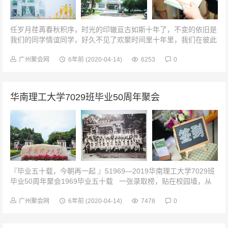
任岁月荏苒春秋积序，时光的印辙亘古如斯十年了，不变的依旧是
我们的同学情谊同学，好久不见了欢聚时间里十年里，我们在彼此
的道路上努力前行，生活使我们积累了阅历沉淀了智慧。时光匆匆
一晃而过，十年如一日容颜如...
广州聚会网
6年前
(2020-04-14)
6253
0
华南理工大学7029班毕业50周年聚会
『毕业五十载，今朝再一起 』51969—2019华南理工大学7029班
毕业50周年聚会1969毕业五十载 一张录取榜，贴在校园墙，从
此我们是同学，这一称...
广州聚会网
6年前
(2020-04-14)
7478
0