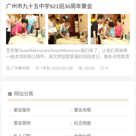
广州市九十五中学921班30周年聚会
签到敬SweetMemoriesSweetMemories我们来了，让我们再弹奏
一曲浓浓的珠江情怀，再次梦回那浪漫的校园游记，重新点燃那激
情燃烧的岁月。我们走过30载的风雨飘摇，无论风雨怎样滑落手...
广州聚会网
7年前
(2020-03-10)
10145
0
网站分类
聚会服务
聚会攻略
聚会案例
纪念相册