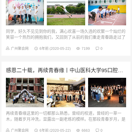
同学，好久不见见到你的我，满心欢喜一场久违的欢聚一个灿烂的
笑容一个热烈的拥抱我们，又回到了从前的我们重走青春路走过了
很多的路也见过了不少的人才发现校园的路才是常青的大学遇见的
人都是可爱的人清雅午宴熟悉...
广州聚会网
6年前
(2020-05-22)
7199
0
感恩二十载，再续青春缘丨中山医科大学95口腔班20周年
再续青春缘这里的一切都那么熟悉，曾经的校道，曾经的一草一
木，随着岁月冲洗，显露出一副老练的模样。在那段青春岁月，是
我们生命中最洒脱不羁，慵懒随性，无拘无束的时刻！为友谊干杯
·午宴同学之间的友谊，是一段...
广州聚会网
6年前
(2020-05-22)
6663
0