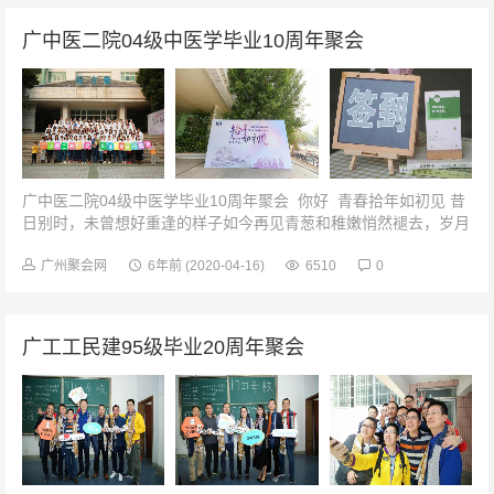
广中医二院04级中医学毕业10周年聚会
广中医二院04级中医学毕业10周年聚会 你好 青春拾年如初见 昔
日别时，未曾想好重逢的样子如今再见青葱和稚嫩悄然褪去，岁月
赠与了我们成熟和气质...
广州聚会网
6年前
(2020-04-16)
6510
0
广工工民建95级毕业20周年聚会