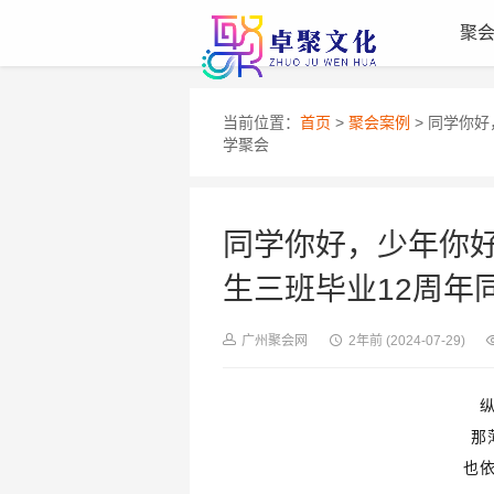
聚
当前位置：
首页
>
聚会案例
> 同学你好
学聚会
同学你好，少年你好
生三班毕业12周年
广州聚会网
2年前
(2024-07-29)
那
也