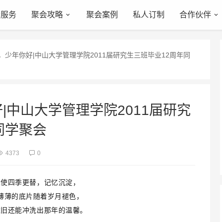
会服务
聚会攻略
聚会案例
私人订制
合作伙伴
，少年你好|中山大学管理学院2011届研究生三班毕业12周年同
|中山大学管理学院2011届研究
同学聚会
4373
0
纵使四季更替，记忆沉淀，
薄薄的底片随着岁月褪色，
依旧还能冲洗出那年的温馨。