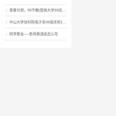
青春廿想，99不散|暨南大学99应用化学专业毕业20周年聚会
中山大学信科院电子系99级庆祝100周年校庆暨毕业20+1周年聚会
同学聚会----老师邀请函怎么写