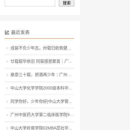
最近发表
戎装不负少年志，卅载归航筑健康 | 第一军医大学91级临床·中医·医工本科毕业三十周年聚会
廿载韶华依旧 同窗感恩聚首｜广东轻工职业技术大学计算机软件031班毕业二十周年聚会
悬壶三十载，把酒再少年｜广州中医药大学医疗二系九一骨伤毕业三十周年聚会
中山大学化学学院2000级本科毕业20周年同学聚会
同学你好，少年你好|中山大学管理学院2011届研究生三班毕业12周年同学聚会
广州中医药大学第二临床医学院98级相识25周年同学聚会
中山大学岭南学院02MBA蕊社毕业20周年同学聚会|一生一世，中大百年回眸，岭南廿载聚首