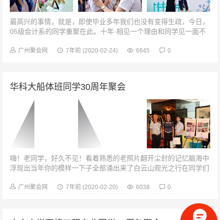
最高兴的事情，就是，即使毕业多年我们也没有变得生疏，今日，
05级会计系的同学重聚在此。十年·相见一个理由和同学见一面不
管大家如今变成什么模样只想看看彼此一声同学，一份关切情意绵
长，真情永在！你依然是我...
广州聚会网
7年前
(2020-02-24)
6645
0
华科大船体班同学30周年聚会
嗨！老同学，好久不见！看着熟悉的老照片翻开尘封的记忆脑海中
浮现出当年你的模样一下子全部涌出来了白云山观光之行在同学们
的欢声笑语中我们坐上了前往白云山的大巴三十年前我们风华正茂
意气风发刻苦学习并肩努力往...
广州聚会网
7年前
(2020-02-20)
6038
0