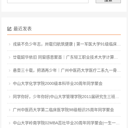
最近发表
戎装不负少年志，卅载归航筑健康 | 第一军医大学91级临床·中医·医工本科毕业三十周年聚会
廿载韶华依旧 同窗感恩聚首｜广东轻工职业技术大学计算机软件031班毕业二十周年聚会
悬壶三十载，把酒再少年｜广州中医药大学医疗二系九一骨伤毕业三十周年聚会
中山大学化学学院2000级本科毕业20周年同学聚会
同学你好，少年你好|中山大学管理学院2011届研究生三班毕业12周年同学聚会
广州中医药大学第二临床医学院98级相识25周年同学聚会
中山大学岭南学院02MBA蕊社毕业20周年同学聚会|一生一世，中大百年回眸，岭南廿载聚首