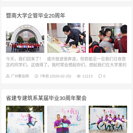
暨南大学企管毕业20周年
今天，我们回来了！ 或许旅途很奔波，但若能见一见我们日夜思
念的同学们，这值得了。我时常会想起你们，想起我们在大学里的
种种回忆，好久不见，同学们，你们还好吗？参观...
广州聚会网
7年前
(2020-02-20)
11213
0
省建专建筑系某届毕业30周年聚会