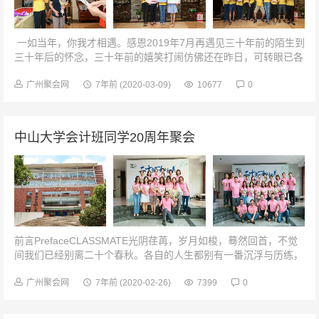
一如当年，你我才相遇。感恩2019年7月再遇见三十年前的陌生到
三十年后的怀念，三十年前的嬉笑打闹仿佛还在昨日，可转眼已各
奔东西。感谢生命让我遇见你们，感谢你，我的同学；感谢你，我
们恩师；感...
广州聚会网
7年前
(2020-03-09)
10677
0
中山大学会计班同学20周年聚会
前言PrefaceCLASSMATE光阴荏苒，岁月如梭，蓦然回首，不觉
间我们已经别离二十个春秋。各自的人生都别有一番沉浮与历练，
回顾那些“恰同学少年、风华正茂，书生意气”的青春岁月，是那么
的幸福,虽然...
广州聚会网
7年前
(2020-02-26)
7399
0