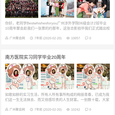
你好，老同学Bestwhishesforyou广州涉外学院06级会计2班毕业
10周年聚会赴我们一张票的约那年，这张合影拍毕我们正式踏出校
园，闯世界。那时以为，就算天遥地远，相聚也只是一张票的距
离...
广州聚会网
7年前
(2020-02-20)
10057
0
南方医院实习同学毕业20周年
如歌如醉的实习生活，所有人所有事所构成的绚丽青春，已成为我
们这一生无法抹去、而又倍感珍贵的人生财富。一别数十载，大家
各奔前程，各自在不同的时间、不同的空间，人生经历不同，但都
成就了不同的成功失败和辉煌...
广州聚会网
7年前
(2020-02-20)
10242
0