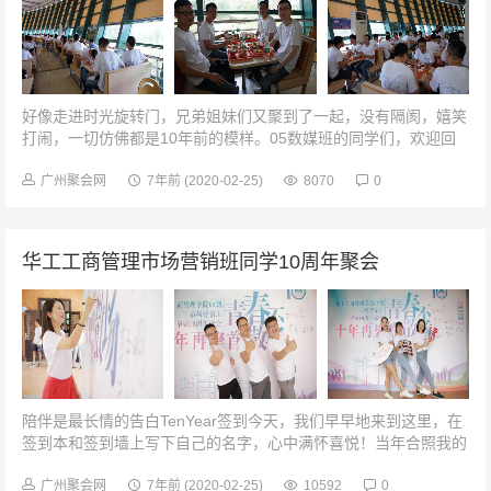
好像走进时光旋转门，兄弟姐妹们又聚到了一起，没有隔阂，嬉笑
打闹，一切仿佛都是10年前的模样。05数媒班的同学们，欢迎回
家！饭堂同志们，走起！十年后的今天，校园里都没有多大变化，
只是校道的树苗长成了大树...
广州聚会网
7年前
(2020-02-25)
8070
0
华工工商管理市场营销班同学10周年聚会
陪伴是最长情的告白TenYear签到今天，我们早早地来到这里，在
签到本和签到墙上写下自己的名字，心中满怀喜悦！当年合照我的
身旁是你，而现在依旧是你多么幸运遇到你，我的老同学陪伴是最
长情的告白Ten...
广州聚会网
7年前
(2020-02-25)
10592
0