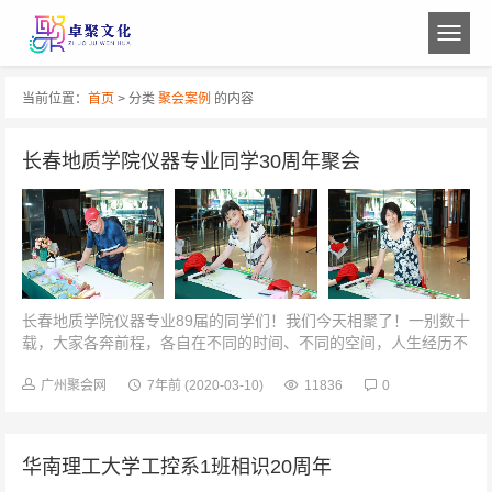
当前位置：
首页
> 分类
聚会案例
的内容
长春地质学院仪器专业同学30周年聚会
长春地质学院仪器专业89届的同学们！我们今天相聚了！一别数十
载，大家各奔前程，各自在不同的时间、不同的空间，人生经历不
同，但都成就了不同的成功失败和辉煌。01签到相见的喜悦挂在每
个人的脸上。老同学团...
广州聚会网
7年前
(2020-03-10)
11836
0
华南理工大学工控系1班相识20周年