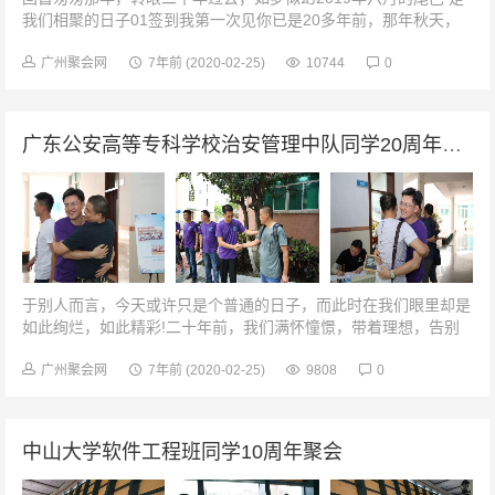
我们相聚的日子01签到我第一次见你已是20多年前，那年秋天，
我们作为新生，从各地汇聚到广工。那时候，大家青涩地打着招
呼，你我还...
广州聚会网
7年前
(2020-02-25)
10744
0
广东公安高等专科学校治安管理中队同学20周年聚会
于别人而言，今天或许只是个普通的日子，而此时在我们眼里却是
如此绚烂，如此精彩!二十年前，我们满怀憧憬，带着理想，告别
老师，告别母校，奔向大江南北。二十年来，我们都历经岁月的沧
桑和生活的变迁，然而，永远...
广州聚会网
7年前
(2020-02-25)
9808
0
中山大学软件工程班同学10周年聚会