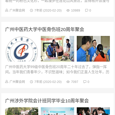
着统一的粉色文化衫，一起漫步在莲花山风景区，显得格外浪漫与
同学们在一起的时光如此欢乐男生们一起合影一张跟你们在一起，
觉得自己又回到了我们的少女...
广州聚会网
7年前
(2020-02-20)
10989
0
广州中医药大学中医骨伤班20周年聚会
广州中医药大学99级中医骨伤班20周年二十年过去了，弹指一挥
间。当年我们青春年少，不识愁滋味；如今我们正直人生壮年，历
经风雨，阅识沧桑。心还是那么近，笑还是那么甜，握手言语。情
还是那么真，话还是那么亲...
广州聚会网
7年前
(2020-02-20)
7097
0
广州涉外学院会计班同学毕业10周年聚会