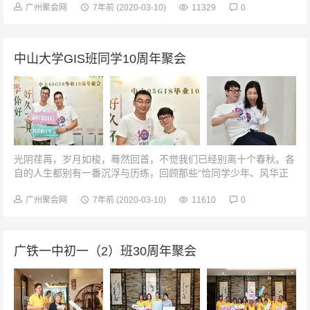
级工管A班毕业10周...
广州聚会网
7年前
(2020-03-10)
11329
0
中山大学GIS班同学10周年聚会
光阴荏苒，岁月如梭，蓦然回首，不觉我们已经别离十个春秋。各
自的人生都别有一番沉浮与历练，回顾那些“恰同学少年、风华正
茂，书生意气”的青春岁月，是那么的幸福、那么的亲热，,虽然终
成一笑,却也止不住一种年...
广州聚会网
7年前
(2020-03-10)
11610
0
广铁一中初一（2）班30周年聚会