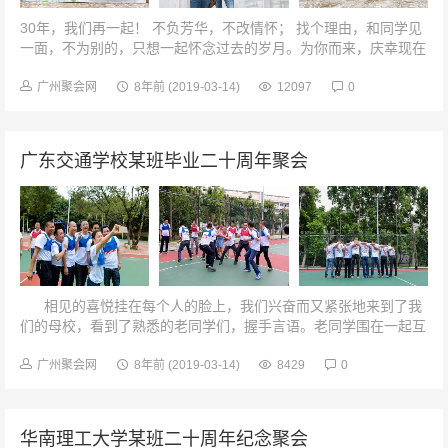
30年，我们再一起！ 不负芳华，不改情怀； 找个理由，和同学见
一面，不为别的，只想一起怀念过去的岁月。为你而来，庆幸现在
的现在，还能与你共话当年晚。容颜已老，热血还在。我的老同学
们...
广州聚会网
8年前
(2019-03-14)
12097
0
广东交通学校某班毕业二十周年聚会
相见的喜悦挂在每个人的脸上，我们兴奋而又紧张地来到了我
们的母校，看到了熟悉的老同学们，握手言语。老同学围在一起互
相聊着当年的学...
广州聚会网
8年前
(2019-03-14)
8429
0
华南理工大学某班二十周年纪念聚会