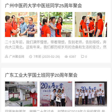
广州中医药大学中医班同学25周年聚会
二十五年前，我们满怀憧憬，带着理想，告别老师，告别母校，奔
向大江南北。这些年来，我们都历经岁月的沧桑和生活的变迁，然
而，永远不变的是用时间打磨出的深厚友情。当年的翩翩少年，如
今也已为人之父，为人之母，...
广州聚会网
7年前
(2020-02-26)
6397
0
广东工业大学国土班同学20周年聚会
回首匆匆那年，转眼二十年过去，如梦似幻2019年六月的尾巴 是