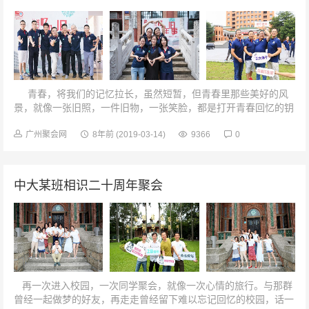
青春，将我们的记忆拉长，虽然短暂，但青春里那些美好的风
景，就像一张旧照，一件旧物，一张笑脸，都是打开青春回忆的钥
匙。今天，终于又重遇你！...
广州聚会网
8年前
(2019-03-14)
9366
0
中大某班相识二十周年聚会
再一次进入校园，一次同学聚会，就像一次心情的旅行。与那群
曾经一起做梦的好友，再走走曾经留下难以忘记回忆的校园，话一