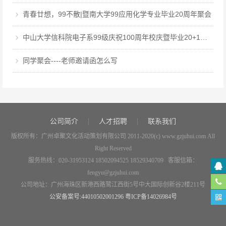
青春廿想，99不散|暨南大学99应用化学专业毕业20周年聚会
中山大学信科院电子系99级庆祝100周年校庆暨毕业20+1周年聚会
同学聚会----老师邀请函怎么写
公司简介
人才招聘
联系我们
版权所有：广州卓聚文化活动策划有限公司 2011-2020(c) www.gzjuhui.com All
Right Reserved
服务热线：020-31953124 18502094525 18529340709 客服信箱：
fengyu@gzjuhui.com
公司地址：广州海珠区新港西路鹭江西街5号中大国际创新谷2楼211号
公安备案号:44010502001296
粤ICP备14026984号