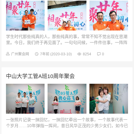
学生时代那些纯真的人，那些纯真的事，常常不知不觉出现在思潮
里。今日，我们终于再见面了。一句句问候，一件件往事，一阵阵
情怀，一个个回忆，无不牵扯着我们彼此的心……我们是好基友
→←兄弟抱一个121再上一堂...
广州聚会网
7年前
(2020-03-10)
8254
0
中山大学工管A班10周年聚会
一张照片记录一抹回忆，一抹回忆牵出一个故事，一个故事代表一
个岁月……10年弹指一挥间，昔日风华正茂的少男少女们，如今已
是各有所成的大人，忆往昔峥嵘岁月仿佛就在昨天。7月13日，05