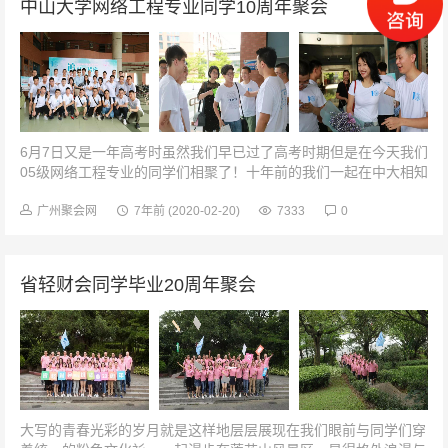
中山大学网络工程专业同学10周年聚会
6月7日又是一年高考时虽然我们早已过了高考时期但是在今天我们
05级网络工程专业的同学们相聚了！十年前的我们一起在中大相知
相识，求知求学今天的我们在这激情似火的季节欢聚一堂共叙分别
意，畅谈阔别情十年后的...
广州聚会网
7年前
(2020-02-20)
7333
0
省轻财会同学毕业20周年聚会
大写的青春光彩的岁月就是这样地层层展现在我们眼前与同学们穿