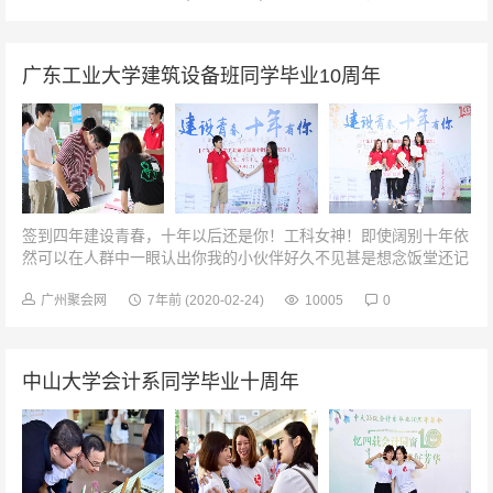
广东工业大学建筑设备班同学毕业10周年
签到四年建设青春，十年以后还是你！工科女神！即使阔别十年依
然可以在人群中一眼认出你我的小伙伴好久不见甚是想念饭堂还记
得当时在食堂一起打饭的场景我们回到了这里食堂的菜式多了好多
但还是那时最熟悉的味道班会...
广州聚会网
7年前
(2020-02-24)
10005
0
中山大学会计系同学毕业十周年