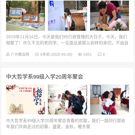
2019年11月16日，今天是我们95行政管理的大日子，今天，我们
相聚了！许久不见的老同学，一见面总是那么别样的亲切，不由自
主地热情拥抱。拥抱过后，就是叽叽喳喳不停的话语，仿佛一下子
要把过去十年的话倾...
广州聚会网
6年前
(2020-05-20)
6351
0
中大哲学系99级入学20周年聚会
中大哲学系99级入学20周年聚会青春的欢歌，我们一路同行那些
年我们并肩走过的初春，盛夏，金秋，暖冬聚
SweetMemoriesSweetMemories 同窗...