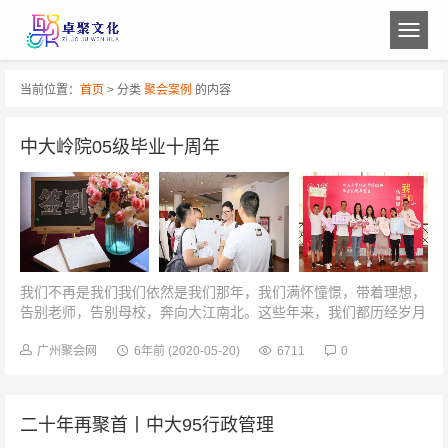
当前位置：
首页
> 分类
聚会案例
的内容
中大岭院05级毕业十周年
我们不再是我们我们依然是我们那年，我们满怀憧憬，带着理想，
告别老师，告别母校，奔向大江南北。这些年来，我们都历经岁月
的沧桑和生活的变迁，然而，永远不变的是多年不变的友情。如今
我们再回来，回到最初的校园...
广州聚会网
6年前
(2020-05-20)
6711
0
二十年再聚首丨中大95行政管理