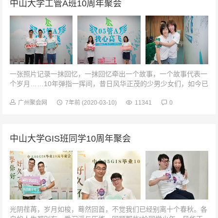
中山大学工管A班10周年聚会
一张照片记录一抹回忆，一抹回忆牵出一个故事，一个故事代表一
个岁月……10年弹指一挥间，昔日风华正茂的少男少女们，如今已
是各有所成的大人，忆往昔峥嵘岁月仿佛就在昨天。7月13日，05
级工管A班毕业10周...
广州聚会网
7年前
(2020-03-10)
11341
0
中山大学GIS班同学10周年聚会
光阴荏苒，岁月如梭，蓦然回首，不觉我们已经别离十个春秋。各