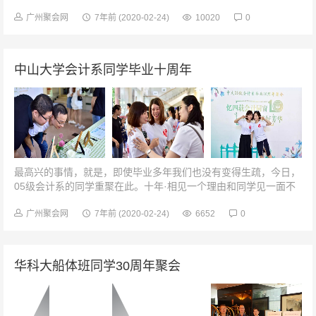
得当时在食堂一起打饭的场景我们回到了这里食堂的菜式多了好多
但还是那时最熟悉的味道班会...
广州聚会网
7年前
(2020-02-24)
10020
0
中山大学会计系同学毕业十周年
最高兴的事情，就是，即使毕业多年我们也没有变得生疏，今日，
05级会计系的同学重聚在此。十年·相见一个理由和同学见一面不
管大家如今变成什么模样只想看看彼此一声同学，一份关切情意绵
长，真情永在！你依然是我...
广州聚会网
7年前
(2020-02-24)
6652
0
华科大船体班同学30周年聚会