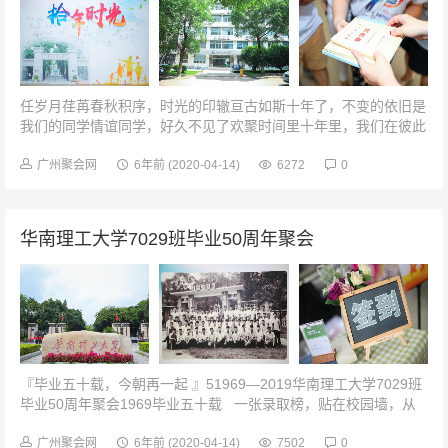
任岁月荏苒春秋积序，时光的印辙亘古如斯十年了，不变的依旧是
我们的同学情谊同学，好久不见了欢聚时间里十年里，我们在彼此
的道路上努力前行，生活使我们积累了阅历沉淀了智慧。时光匆匆
一晃而过，十年如一日容颜如...
广州聚会网
6年前
(2020-04-14)
6272
0
华南理工大学7029班毕业50周年聚会
『毕业五十载，今朝再一起 』51969—2019华南理工大学7029班
毕业50周年聚会1969毕业五十载 一张录取榜，贴在校园墙，从
此我们是同学，这一称...
广州聚会网
6年前
(2020-04-14)
7502
0