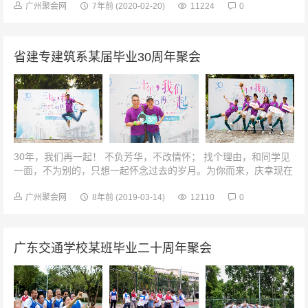
广州聚会网
7年前
(2020-02-20)
11224
0
省建专建筑系某届毕业30周年聚会
30年，我们再一起！ 不负芳华，不改情怀； 找个理由，和同学见
一面，不为别的，只想一起怀念过去的岁月。为你而来，庆幸现在
的现在，还能与你共话当年晚。容颜已老，热血还在。我的老同学
们...
广州聚会网
8年前
(2019-03-14)
12110
0
广东交通学校某班毕业二十周年聚会