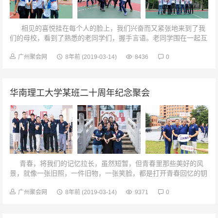
相见的喜悦挂在每个人的脸上，我们兴奋而又紧张地来到了我
们的母校，看到了熟悉的老同学们，握手言语。老同学围在一起互
相聊着当年的学...
广州聚会网
8年前
(2019-03-14)
8436
0
华南理工大学某班二十周年纪念聚会
青春，将我们的记忆拉长，虽然短暂，但青春里那些美好的风
景，就像一张旧照，一件旧物，一张笑脸，都是打开青春回忆的钥
匙。今天，终于又重遇你！...
广州聚会网
8年前
(2019-03-14)
9371
0