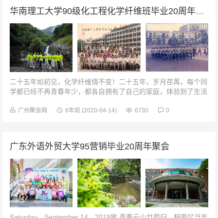
华南理工大学90级化工程化学纤维班毕业20周年聚会
二十五年如初见，化学纤维情不变！二十五年，岁月荏苒，每个同
学都已经不再青春年少，都各自拥有了自己的家庭，体验到了生活
的艰辛，同时也收获了自己的幸福。让我们在这一次25年的聚首留
下一个美好的印象，一个美...
广州聚会网
6年前
(2020-04-14)
6730
0
广东外语外贸大学95营销毕业20周年聚会
Saturday，September 14，2019致 青春云山廿载归，相思忆当年