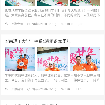
长春地质学院仪器专业89届的同学们！我们今天相聚了！一别数十
载，大家各奔前程，各自在不同的时间、不同的空间，人生经历不
同，但都成就了不同的成功失败和辉煌。01签到相见的喜悦挂在每
个人的脸上。老同学团...
广州聚会网
7年前
(2020-03-10)
11850
0
华南理工大学工控系1班相识20周年
学生时代那些纯真的人，那些纯真的事，常常不知不觉出现在思潮
里。今日，我们终于再见面了。一句句问候，一件件往事，一阵阵
情怀，一个个回忆，无不牵扯着我们彼此的心……我们是好基友
→←兄弟抱一个121再上一堂...
广州聚会网
7年前
(2020-03-10)
8263
0