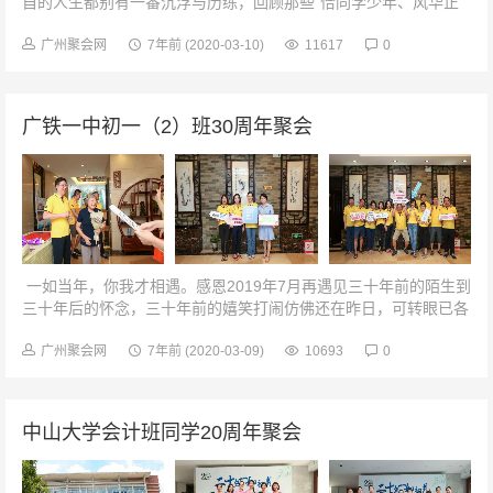
自的人生都别有一番沉浮与历练，回顾那些“恰同学少年、风华正
茂，书生意气”的青春岁月，是那么的幸福、那么的亲热，,虽然终
成一笑,却也止不住一种年...
广州聚会网
7年前
(2020-03-10)
11617
0
广铁一中初一（2）班30周年聚会
一如当年，你我才相遇。感恩2019年7月再遇见三十年前的陌生到
三十年后的怀念，三十年前的嬉笑打闹仿佛还在昨日，可转眼已各
奔东西。感谢生命让我遇见你们，感谢你，我的同学；感谢你，我
们恩师；感...
广州聚会网
7年前
(2020-03-09)
10693
0
中山大学会计班同学20周年聚会