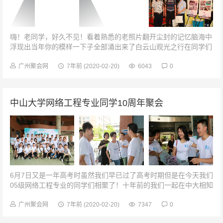
嗨！老同学，好久不见！看着熟悉的老照片翻开尘封的记忆脑海中
浮现出当年你的模样一下子全部涌出来了白云山观光之行在同学们
的欢声笑语中我们坐上了前往白云山的大巴三十年前我们风华正茂
意气风发刻苦学习并肩努力往...
广州聚会网
7年前
(2020-02-20)
6043
0
中山大学网络工程专业同学10周年聚会
6月7日又是一年高考时虽然我们早已过了高考时期但是在今天我们
05级网络工程专业的同学们相聚了！十年前的我们一起在中大相知
相识，求知求学今天的我们在这激情似火的季节欢聚一堂共叙分别
意，畅谈阔别情十年后的...
广州聚会网
7年前
(2020-02-20)
7347
0