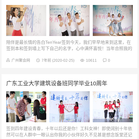
陪伴是最长情的告白TenYear签到今天，我们早早地来到这里，在
签到本和签到墙上写下自己的名字，心中满怀喜悦！当年合照我的
身旁是你，而现在依旧是你多么幸运遇到你，我的老同学陪伴是最
长情的告白Ten...
广州聚会网
7年前
(2020-02-25)
10611
0
广东工业大学建筑设备班同学毕业10周年
签到四年建设青春，十年以后还是你！工科女神！即使阔别十年依
然可以在人群中一眼认出你我的小伙伴好久不见甚是想念饭堂还记