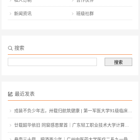
私人订制
合作伙伴
新闻资讯
班级社群
搜索
最近发表
戎装不负少年志，卅载归航筑健康 | 第一军医大学91级临床·中医·医工本科毕业三十周年聚会
廿载韶华依旧 同窗感恩聚首｜广东轻工职业技术大学计算机软件031班毕业二十周年聚会
悬壶三十载，把酒再少年｜广州中医药大学医疗二系九一骨伤毕业三十周年聚会