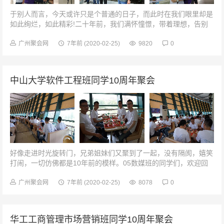
于别人而言，今天或许只是个普通的日子，而此时在我们眼里却是
如此绚烂，如此精彩!二十年前，我们满怀憧憬，带着理想，告别
老师，告别母校，奔向大江南北。二十年来，我们都历经岁月的沧
桑和生活的变迁，然而，永远...
广州聚会网
7年前
(2020-02-25)
9820
0
中山大学软件工程班同学10周年聚会
好像走进时光旋转门，兄弟姐妹们又聚到了一起，没有隔阂，嬉笑
打闹，一切仿佛都是10年前的模样。05数媒班的同学们，欢迎回
家！饭堂同志们，走起！十年后的今天，校园里都没有多大变化，
只是校道的树苗长成了大树...
广州聚会网
7年前
(2020-02-25)
8078
0
华工工商管理市场营销班同学10周年聚会