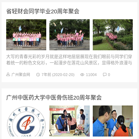
省轻财会同学毕业20周年聚会
大写的青春光彩的岁月就是这样地层层展现在我们眼前与同学们穿
着统一的粉色文化衫，一起漫步在莲花山风景区，显得格外浪漫与
同学们在一起的时光如此欢乐男生们一起合影一张跟你们在一起，
觉得自己又回到了我们的少女...
广州聚会网
7年前
(2020-02-20)
11004
0
广州中医药大学中医骨伤班20周年聚会