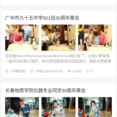
广州市九十五中学921班30周年聚会
签到敬SweetMemoriesSweetMemories我们来了，让我们再弹奏
一曲浓浓的珠江情怀，再次梦回那浪漫的校园游记，重新点燃那激
情燃烧的岁月。我们走过30载的风雨飘摇，无论风雨怎样滑落手...
广州聚会网
7年前
(2020-03-10)
10169
0
长春地质学院仪器专业同学30周年聚会