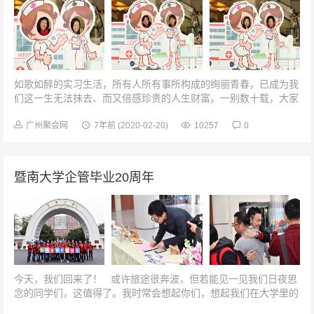
如歌如醉的实习生活，所有人所有事所构成的绚丽青春，已成为我
们这一生无法抹去、而又倍感珍贵的人生财富。一别数十载，大家
各奔前程，各自在不同的时间、不同的空间，人生经历不同，但都
成就了不同的成功失败和辉煌...
广州聚会网
7年前
(2020-02-20)
10257
0
暨南大学企管毕业20周年
今天，我们回来了！ 或许旅途很奔波，但若能见一见我们日夜思
念的同学们，这值得了。我时常会想起你们，想起我们在大学里的
种种回忆，好久不见，同学们，你们还好吗？参观...