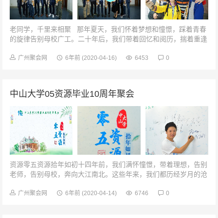
老同学，千里来相聚 那年夏天，我们怀着梦想和憧憬，踩着青春
的旋律告别母校广工。二十年后，我们带着回忆和阅历，揣着重逢
的喜悦重聚在这里……同学，你好重走青春路有一...
广州聚会网
6年前
(2020-04-16)
6453
0
中山大学05资源毕业10周年聚会
资源零五资源拾年如初十四年前，我们满怀憧憬，带着理想，告别
老师，告别母校，奔向大江南北。这些年来，我们都历经岁月的沧
桑和生活的变迁，然而，永远不变的是用十年时间打磨出的深厚友
情。今天，是十年前分手时的...
广州聚会网
6年前
(2020-04-14)
6746
0