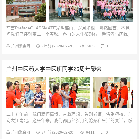
前言PrefaceCLASSMATE光阴荏苒，岁月如梭，蓦然回首，不觉
间我们已经别离二十个春秋。各自的人生都别有一番沉浮与历练，
回顾那些“恰同学少年、风华正茂，书生意气”的青春岁月，是那么
的幸福,虽然...
广州聚会网
7年前
(2020-02-26)
7405
0
广州中医药大学中医班同学25周年聚会
二十五年前，我们满怀憧憬，带着理想，告别老师，告别母校，奔
向大江南北。这些年来，我们都历经岁月的沧桑和生活的变迁，然
而，永远不变的是用时间打磨出的深厚友情。当年的翩翩少年，如
今也已为人之父，为人之母，...
广州聚会网
7年前
(2020-02-26)
6411
0