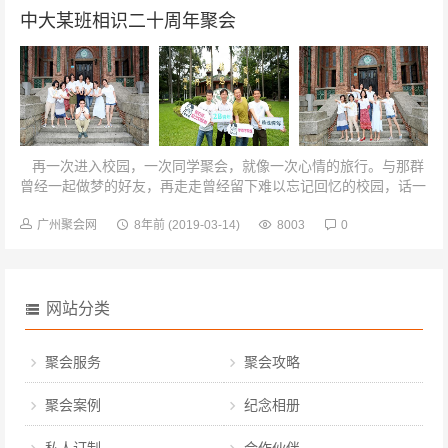
中大某班相识二十周年聚会
再一次进入校园，一次同学聚会，就像一次心情的旅行。与那群
曾经一起做梦的好友，再走走曾经留下难以忘记回忆的校园，话一
话离别的场景，别后的成长和生活、回忆着青春年华...
广州聚会网
8年前
(2019-03-14)
8003
0
网站分类
聚会服务
聚会攻略
聚会案例
纪念相册