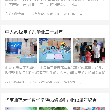
同学你好 在我们的世界里，时间是经、空间...
广州聚会网
6年前
(2020-04-14)
6946
0
中大95级电子系毕业二十周年
中大95级电子系毕业二十周年正青春那些年最高兴的事情，就是，
即使毕业多年我们也没有变得生疏，今日，95级电子系的同学重聚
在此。01二十年，再“E”起好奇爸爸当年的样子签到时刻二十载岁
月别离为纪念那青葱...
广州聚会网
6年前
(2020-04-14)
6403
0
华南师范大学数学学院05级3班毕业10周年聚会