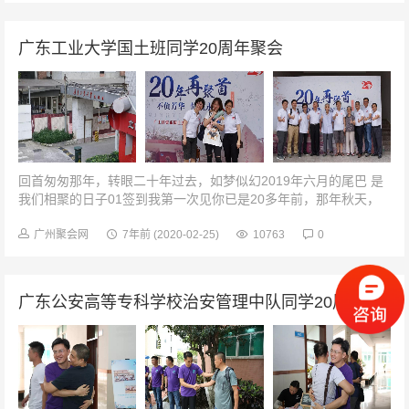
广东工业大学国土班同学20周年聚会
回首匆匆那年，转眼二十年过去，如梦似幻2019年六月的尾巴 是
我们相聚的日子01签到我第一次见你已是20多年前，那年秋天，
我们作为新生，从各地汇聚到广工。那时候，大家青涩地打着招
呼，你我还...
广州聚会网
7年前
(2020-02-25)
10763
0
广东公安高等专科学校治安管理中队同学20周年聚会