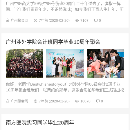
广州中医药大学99级中医骨伤班20周年二十年过去了，弹指一挥
间。当年我们青春年少，不识愁滋味；如今我们正直人生壮年，历
经风雨，阅识沧桑。心还是那么近，笑还是那么甜，握手言语。情
还是那么真，话还是那么亲...
广州聚会网
7年前
(2020-02-20)
7107
0
广州涉外学院会计班同学毕业10周年聚会
你好，老同学Bestwhishesforyou广州涉外学院06级会计2班毕业
10周年聚会赴我们一张票的约那年，这张合影拍毕我们正式踏出校
园，闯世界。那时以为，就算天遥地远，相聚也只是一张票的距
离...
广州聚会网
7年前
(2020-02-20)
10070
0
南方医院实习同学毕业20周年