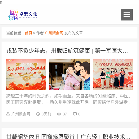
当前位置：
首页
> 作者
广州聚会网
发布的文章
戎装不负少年志，卅载归航筑健康 | 第一军医大学91级临床·中医·医工本科毕业三十周年聚会
跨越三十年的时光之约，如期而至。来自各地的91级临床、中医、
医工同窗奔赴相聚，一场久别重逢就此开启。同窗结伴户外游走，
慢下脚步，边走边聊。抛开平日忙碌，只叙同学情谊。沿途谈笑风
生，聊聊生活，聊聊过...
广州聚会网
3天前
37
0
廿载韶华依旧 同窗感恩聚首｜广东轻工职业技术大学计算机软件031班毕业二十周年聚会