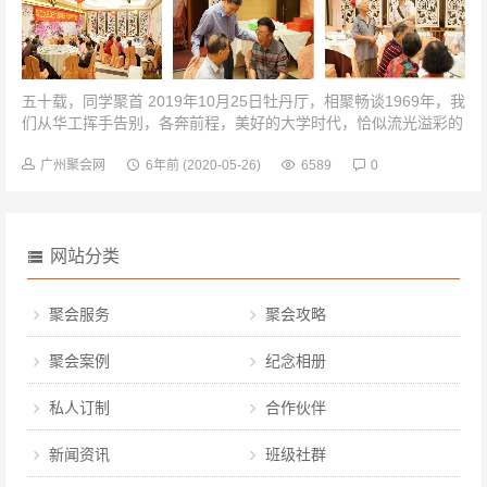
五十载，同学聚首 2019年10月25日牡丹厅，相聚畅谈1969年，我
们从华工挥手告别，各奔前程，美好的大学时代，恰似流光溢彩的
画卷，烙印在我们记忆的深处。2019年，我们从各地汇聚于此，
虽...
广州聚会网
6年前
(2020-05-26)
6589
0
网站分类
聚会服务
聚会攻略
聚会案例
纪念相册
私人订制
合作伙伴
新闻资讯
班级社群