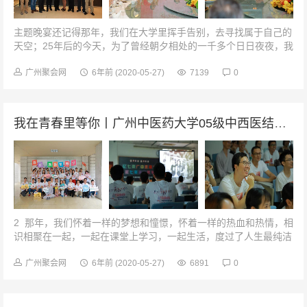
主题晚宴还记得那年，我们在大学里挥手告别，去寻找属于自己的
天空；25年后的今天，为了曾经朝夕相处的一千多个日日夜夜，我
们又从四面八方赶来，共聚广州。黄埔军校我们相聚在广州，和同
学们同游羊城，像是回到了...
广州聚会网
6年前
(2020-05-27)
7139
0
我在青春里等你丨广州中医药大学05级中西医结合七年制毕业七周年
2 那年，我们怀着一样的梦想和憧憬，怀着一样的热血和热情，相
识相聚在一起，一起在课堂上学习，一起生活，度过了人生最纯洁
最浪漫的时光，这些就成为了我们人生交集的起点。3&nbs...
广州聚会网
6年前
(2020-05-27)
6891
0