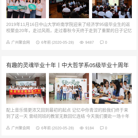
2019年11月16日中山大学岭南学院迎来了经济学95级毕业生的返
校聚会20年，走过风雨，走过春秋今天终于走到了重聚的日子记忆
中关于我们的点点滴滴被重新唤醒嗨，老同学，好久不见！签到处
的旧照片，镌刻着...
广州聚会网
6年前
(2020-05-28)
9487
0
有趣的灵魂毕业十年丨中大哲学系05级毕业十周年
配上音乐情更浓又回到最初的起点 记忆中你青涩的脸我们终于来
到了这一天 曾经同班的教室无数回忆连结 今天我们要赴一场十年
之约 &nb...
广州聚会网
6年前
(2020-05-28)
9184
0