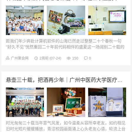
距我们年少奔赴计算机软件的山海已然走过整整二十个春秋一句
“好久不见”恍然重回二十年前代码相伴的盛夏这一场阔别二十载的
重逢是岁月温柔的馈赠让奔波半生的我们暂且放下凡尘劳碌重回校
园故土再见昔日同窗那些伏案...
广州聚会网
2周前
(07-24)
150
0
悬壶三十载，把酒再少年｜广州中医药大学医疗二系九一骨伤毕业三十周年聚会
时光匆匆三十载当年意气风发，如今温柔从容所幸老友，如约相见
旧时光短片缓缓播放，青涩校园画面涌上心头老友心语，轮流上台