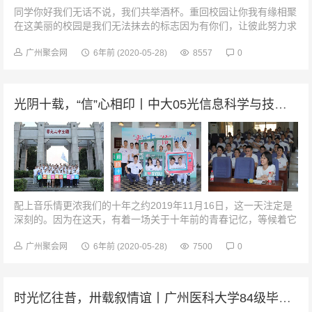
同学你好我们无话不说，我们共举酒杯。重回校园让你我有缘相聚
在这美丽的校园是我们无法抹去的标志因为有你们，让彼此努力求
知的时间里都有值得回忆的年华记忆我们把微笑记载在最初遇见的
时刻永不忘记时光晚宴那些年...
广州聚会网
6年前
(2020-05-28)
8557
0
光阴十载，“信”心相印丨中大05光信息科学与技术毕业10周年
配上音乐情更浓我们的十年之约2019年11月16日，这一天注定是
深刻的。因为在这天，有着一场关于十年前的青春记忆，等候着它
们的主人公重新打开。老同学，好久不见十年前我们怀着梦想和憧
憬踩着青春的旋律相遇...
广州聚会网
6年前
(2020-05-28)
7500
0
时光忆往昔，卅载叙情谊丨广州医科大学84级毕业30周年