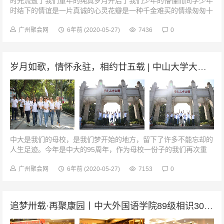
时光流逝了我们童年的纯真岁月开启了我们少年的懵懂而同学少年
时结下的情谊是一片真诚的心灵花瓣是一种千金难买的情缘匆匆十
年同学聚首再开班会情深似海回首往事，我们已经10年没有一起坐
在教室里开一场班会了。今...
广州聚会网
6年前
(2020-05-27)
7436
0
岁月如歌，情怀永驻，相约廿五载 | 中山大学大气环境90级毕业25周年聚会
中大是我们的母校，是我们梦开始的地方，留下了许多不能忘却的
人生足迹。今年是中大的95周年，作为母校一份子的我们再次重
返，深感自豪。走在校道上，我们仿佛看到了当年的一幕幕情景，
脑海里都是那些与大气环境9...
广州聚会网
6年前
(2020-05-27)
7153
0
追梦卅载·再聚康园丨中大外国语学院89级相识30周年聚会