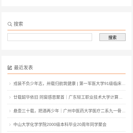
搜索
最近发表
戎装不负少年志，卅载归航筑健康 | 第一军医大学91级临床·中医·医工本科毕业三十周年聚会
廿载韶华依旧 同窗感恩聚首｜广东轻工职业技术大学计算机软件031班毕业二十周年聚会
悬壶三十载，把酒再少年｜广州中医药大学医疗二系九一骨伤毕业三十周年聚会
中山大学化学学院2000级本科毕业20周年同学聚会