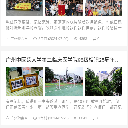
纵使四季更替，记忆沉淀，那薄薄的底片随着岁月褪色，也依旧还
能冲洗出那年的温馨。致终会相遇的我们我们自豪，我们的感情一
直延续着。那年的相识是因为我们有缘，今日的聚会是因为我们有
情有缘。纯真少年情，虽不常...
广州聚会网
2年前
(2024-07-29)
4383
0
广州中医药大学第二临床医学院98级相识25周年同学聚会
有些记忆，值得用一生来珍藏。那年，是1998！故事开始时，我
们正值青春年少。第一站签到老同学，还记得吗？老师们，都还记
得吗？伙伴们，都还好吗？还会记起让你心动的人儿吗？还能拿上
吉他追忆当年吗？还想不想...
广州聚会网
2年前
(2024-07-25)
6042
0