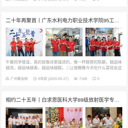
二十年再聚首丨广东水利电力职业技术学院95工民建毕业20周年
午餐同学情谊，真的就像诗里描述的，像一杯醇厚的陈酿，越品味
越浓，越品味越香，越品味越醇。△让我瞧瞧今天吃什么菜班会这
是一场远道而来的再聚首，曾经我们各自奔波，现在各自讲着自己
的经历和故事，谈论着我们的...
广州聚会网
6年前
(2020-05-27)
7189
0
相约二十五年丨白求恩医科大学89级放射医学专业毕业25周年聚会