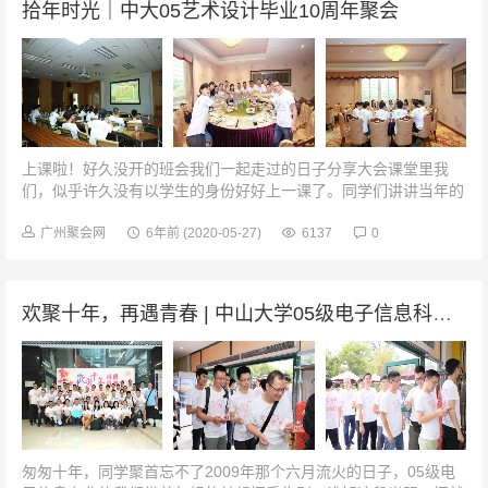
拾年时光｜中大05艺术设计毕业10周年聚会
上课啦！好久没开的班会我们一起走过的日子分享大会课堂里我
们，似乎许久没有以学生的身份好好上一课了。同学们讲讲当年的
趣事，聊聊毕业后的生活、听听老师们的尊尊教诲，我们也仿佛回
到了十多年前课堂上，孜孜不倦...
广州聚会网
6年前
(2020-05-27)
6137
0
欢聚十年，再遇青春 | 中山大学05级电子信息科学与技术专业毕业10周年聚会
匆匆十年，同学聚首忘不了2009年那个六月流火的日子，05级电