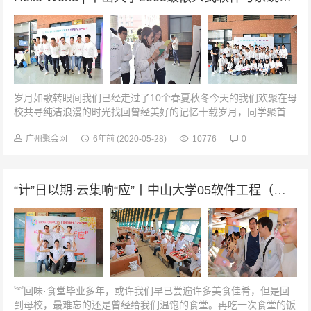
岁月如歌转眼间我们已经走过了10个春夏秋冬今天的我们欢聚在母
校共寻纯洁浪漫的时光找回曾经美好的记忆十载岁月，同学聚首
2019年11月23日是一个特殊的日子，在这一天，我们中大05级嵌
入式软件与系统班的...
广州聚会网
6年前
(2020-05-28)
10776
0
“计”日以期·云集响“应”丨中山大学05软件工程（计算机应用软件）毕业10周年
︾回味·食堂毕业多年，或许我们早已尝遍许多美食佳肴，但是回
到母校，最难忘的还是曾经给我们温饱的食堂。再吃一次食堂的饭