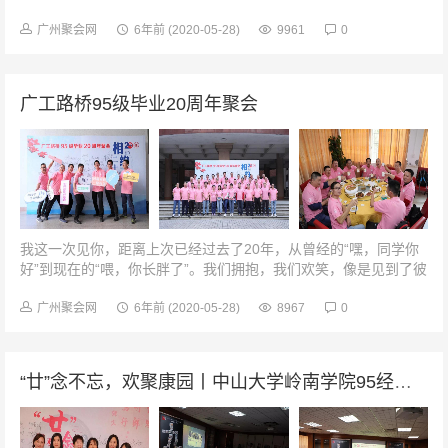
菜，再回味一次青春的味道。让我看看今天吃什么菜︾再上一堂班
会课找一个理由再开一次班会...
广州聚会网
6年前
(2020-05-28)
9961
0
广工路桥95级毕业20周年聚会
我这一次见你，距离上次已经过去了20年，从曾经的“嘿，同学你
好”到现在的“喂，你长胖了”。我们拥抱，我们欢笑，像是见到了彼
此的青春。往事如烟，渐行渐远，又呼之如影，与你我相随。南苑
餐厅内，情怀依旧深毕...
广州聚会网
6年前
(2020-05-28)
8967
0
“廿”念不忘，欢聚康园丨中山大学岭南学院95经济学毕业20周年