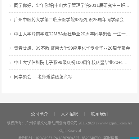
同学你好，少年你好|中山大学管理学院2011届研究生三班毕业12周年同学聚会
广州中医药大学第二临床医学院98级相识25周年同学聚会
中山大学岭南学院02MBA蕊社毕业20周年同学聚会|一生一世，中大百年回眸，岭南廿载聚首
青春廿想，99不散|暨南大学99应用化学专业毕业20周年聚会
中山大学信科院电子系99级庆祝100周年校庆暨毕业20+1周年聚会
同学聚会----老师邀请函怎么写
公司简介
人才招聘
联系我们
版权所有：广州卓聚文化活动策划有限公司 2011-2020(c) www.gzjuhui.com All
Right Reserved
服务热线：020-31953124 18502094525 18529340709 客服信箱：