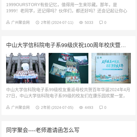
1999OURSTORY有些记忆，值得用一生来珍藏。那年，是
1999！老同学，还记得吗？伙伴们，都还好吗？还会记起让你心
动的人儿吗？THISIS|OURSTORYTIME时间2023·1...
广州聚会网
2年前
(2024-07-11)
5033
0
中山大学信科院电子系99级庆祝100周年校庆暨毕业20+1周年聚会
中山大学信科院电子系99级校友重返母校共贺百年华诞2024年4月
27日，中山大学信科院电子系99级的校友们在康乐园欢聚一堂，
共同庆祝母校中山大学建校100周年。此次相聚不仅是一次校友间
的重逢，更是一次...
广州聚会网
2年前
(2024-07-05)
4493
0
同学聚会----老师邀请函怎么写