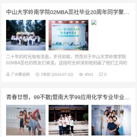
中山大学岭南学院02MBA蕊社毕业20周年同学聚会|一生一世，中大百年回眸，岭南廿载聚首
二十年的时光匆匆流逝，岁月如梭，然而对于中山大学岭南学院
02MBA蕊社的校友们来说，这段时光却深刻地刻画了他们之间的
深厚情谊和对母校的深情眷恋。2024年7月13、14日，中山大学岭
南学院02MBA蕊...
广州聚会网
2年前
(2024-07-22)
4501
0
青春廿想，99不散|暨南大学99应用化学专业毕业20周年聚会