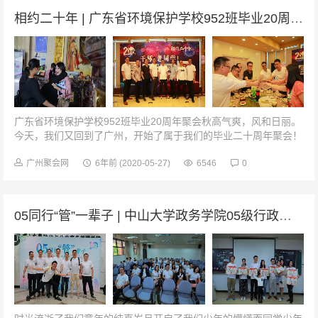
相约二十年 | 广东省环境保护学校952班毕业20周年聚会
广东省环境保护学校952班毕业20周年聚会秋高气爽，风和日丽。
今天，我们又回到了广州，开始了属于我们的毕业二十周年聚会！
再聚首作为第一个到的我们，当然得给自己点个赞啦~好久不见，
甚是想念！20年后，还...
广州聚会网
6年前
(2020-05-27)
6546
0
05同行“管”一辈子 | 中山大学政务学院05级行政管理班毕业10周年聚会