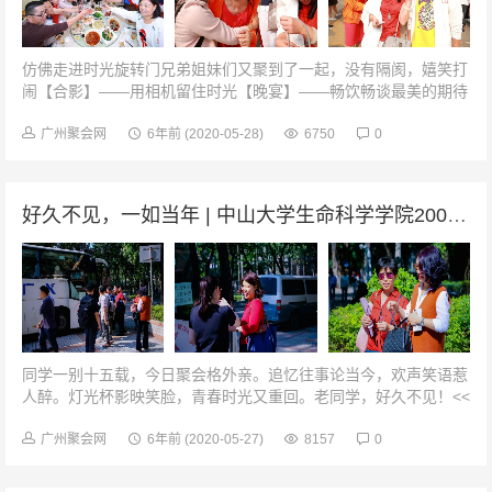
仿佛走进时光旋转门兄弟姐妹们又聚到了一起，没有隔阂，嬉笑打
闹【合影】——用相机留住时光【晚宴】——畅饮畅谈最美的期待
交换彼此的心意第２天-THESECOND-【班会】——再上一堂课30
年，星辰浮沉，...
广州聚会网
6年前
(2020-05-28)
6750
0
好久不见，一如当年 | 中山大学生命科学学院2000级生物技术专业毕业15周年聚会
同学一别十五载，今日聚会格外亲。追忆往事论当今，欢声笑语惹
人醉。灯光杯影映笑脸，青春时光又重回。老同学，好久不见！<<
老同学，出发珠海我第一次见你，是19年前的秋天，我们作为新
生，从各地汇...
广州聚会网
6年前
(2020-05-27)
8157
0