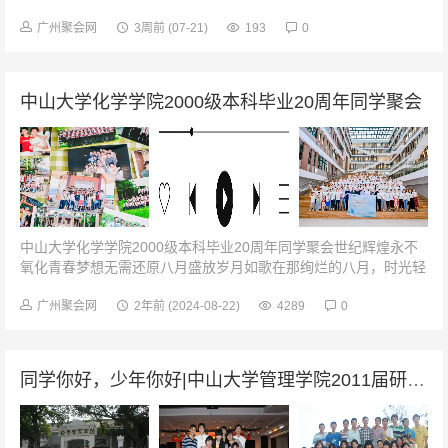
分享三十载人生故事围坐在一起话语如流水般潺潺我们说着这些年
的奋斗与坚持分享着收获与喜...
广州聚会网
3周前
(07-21)
193
0
中山大学化学学院2000级本科毕业20周年同学聚会
中山大学化学学院2000级本科毕业20周年同学聚会世纪辉煌永不
氧化青春梦想无需还原八月盛放岁月如歌在那绚烂的八月，时光轻
轻拨动了岁月的琴弦，我们，中山大学化学学院2000级的学子，
带着满腔的热情与深深...
广州聚会网
2年前
(2024-08-22)
4289
0
同学你好，少年你好|中山大学管理学院2011届研究生三班毕业12周年同学聚会