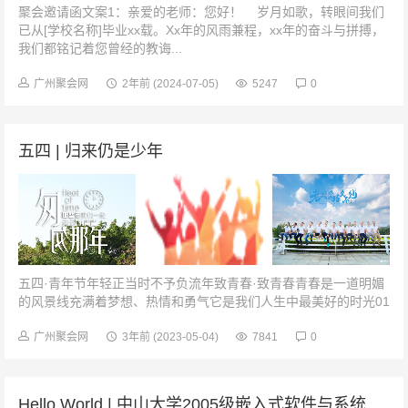
聚会邀请函文案1：亲爱的老师：您好！ 岁月如歌，转眼间我们
已从[学校名称]毕业xx载。Xx年的风雨兼程，xx年的奋斗与拼搏，
我们都铭记着您曾经的教诲...
广州聚会网
2年前
(2024-07-05)
5247
0
五四 | 归来仍是少年
五四·青年节年轻正当时不予负流年致青春·致青春青春是一道明媚
的风景线充满着梦想、热情和勇气它是我们人生中最美好的时光01
致同学弹指一挥间昔日风华正茂的少男少女们如今已是各有所成的
大人忆往昔峥嵘岁...
广州聚会网
3年前
(2023-05-04)
7841
0
Hello World | 中山大学2005级嵌入式软件与系统班毕业10周年聚会