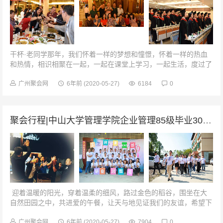
干杯·老同学那年，我们怀着一样的梦想和憧憬，怀着一样的热血
和热情，相识相聚在一起，一起在课堂上学习，一起生活，度过了
人生最纯洁最浪漫的时光，这些就成为了我们人生交集的起点。成
礼仪式此次的聚会，此次的成...
广州聚会网
6年前
(2020-05-27)
6184
0
聚会行程|中山大学管理学院企业管理85级毕业30周年聚会
迎着温暖的阳光，穿着温柔的细风，路过金色的稻谷，围坐在大
自然田园之中，共进爱的午餐，让天与地见证我们的友谊，希望下
一个十年、二十年、三十年……依旧如此。精彩班会，感动你我愿
你江山如画，水墨...
广州聚会网
6年前
(2020-05-27)
7904
0