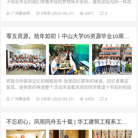
子信息专业的我们带着年轻的梦想挥手告别，谁知这段光阴一挥就
是10年。东校饭堂，峥嵘岁月时隔10年后重新回到中大东校区的
饭堂内，饭堂阿姨也许...
广州聚会网
6年前
(2020-05-27)
6977
0
零五资源，拾年如初丨中山大学05资源毕业10周年聚会
将我与你装进记忆的相框拾年·饭堂回忆那年的味道，回忆青春这
饭菜，是熟悉的味道整个活动洋溢着浓浓的同学情谊十年前的校园
轶事，十年后的感慨感言十年来的工作生活，十年来的建家历程犹
记当年，饭堂里的我们闹哄哄...
广州聚会网
6年前
(2020-05-27)
6453
0
不忘初心，风雨同舟五十载 | 华工建筑工程系工民建毕业50周年聚会