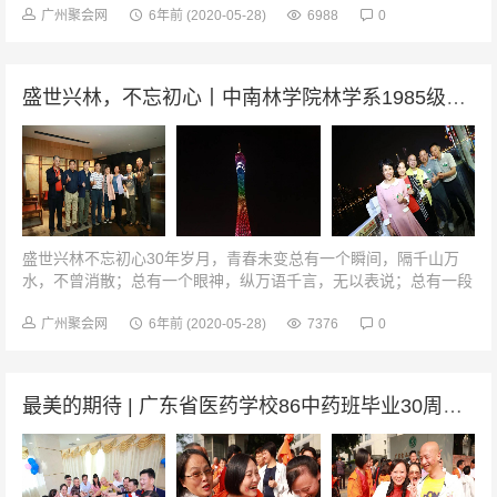
智·我们一起十年02我们相...
广州聚会网
6年前
(2020-05-28)
6988
0
盛世兴林，不忘初心丨中南林学院林学系1985级林学专业林业改革发展论坛
盛世兴林不忘初心30年岁月，青春未变总有一个瞬间，隔千山万
水，不曾消散；总有一个眼神，纵万语千言，无以表说；总有一段
旅程，扬岁月烟尘无数，感动依旧如当年初春。30年，红尘喧闹，
不阻你我生命单纯；剧本复...
广州聚会网
6年前
(2020-05-28)
7376
0
最美的期待 | 广东省医药学校86中药班毕业30周年聚会