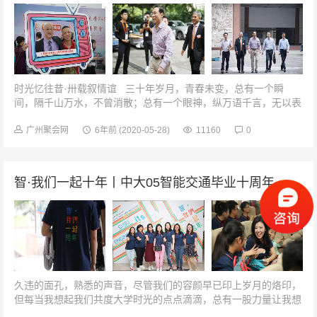
时光忆往昔·卅载叙情谊 三十年岁月，青春未变，总有一个瞬
间，隔千山万水，不曾消散；总有一个眼神，纵万语千言，无以表
说；总有一段旅程，扬岁月烟尘无数，感动依旧如当...
广州聚会网
6年前
(2020-05-28)
11160
0
智·我们一起十年丨中大05智能交通毕业十周年
久违的面孔，熟悉的声音，尽管我们的容颜早已印上岁月的烙印，
但每当我想起我们共度大学时光的点点滴滴，总有一股力量让我想
去我们的母校走走看看，追忆我们逝去的青春。同学，我想你了！