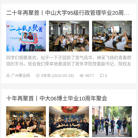
二十年再聚首丨中山大学95级行政管理毕业20周年聚会
同学们相聚甚欢，似乎一下子回到了意气风华，神采飞扬的青春燃
烧的岁月。班会我们荣幸地邀请到了政务学院党委副书记、院校友
会常务副会长谭英耀和博士生导师唐兴霖教授出席了此次的主题班
会。饮水思源，不忘老师恩...
广州聚会网
6年前
(2020-05-28)
9677
0
十年再聚首丨中大06博士毕业10周年聚会