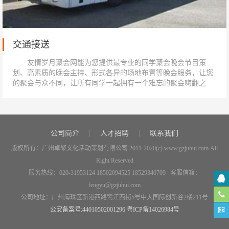
交通接送
友情岁月聚会网能为您提供最专业的同学聚会晚会节目策
划、高素质的晚会主持、形式各异的场地布置等晚会服务，让您
的聚会与众不同，让所有同学一起拥有一个难忘的聚会嗨翻之
夜。...
公司简介
人才招聘
联系我们
版权所有：广州卓聚文化活动策划有限公司 2011-2020(c) www.gzjuhui.com All
Right Reserved
服务热线：020-31953124 18502094525 18529340709 客服信箱：
fengyu@gzjuhui.com
公司地址：广州海珠区新港西路鹭江西街5号中大国际创新谷2楼211号
公安备案号:44010502001296
粤ICP备14026984号