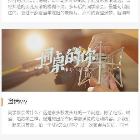
岁月的洪流浩浩荡荡，曾经朝夕相处的同学们身影渐渐淡远，曾
经熟悉的面孔渐渐的模糊不清，多年后的同学聚会，最能勾起回
忆的，莫过于翻看当年陈旧的老照片，那时的青涩迷梦、腼腆羞
涩…点点滴滴历数着片片场景。搜集...
邀请MV
同学聚会做什么？这是很多校友头疼的一个问题。除了吃饭、喝
酒、唱歌老三样，很难想出所有同学都满意的活动内容。那我们
一起来录首歌，拍一个MV怎么样呢？以一次聚会为契机，同学
们共同参与，创作出来属于自己的作...