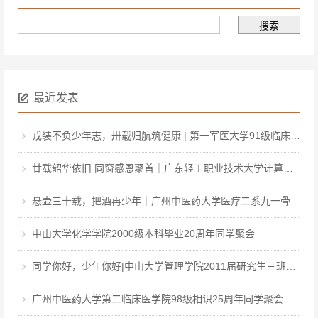
最近发表
戎装不负少年志，卅载归航筑健康 | 第一军医大学91级临床·中医·医工本科毕业三十周年聚会
廿载韶华依旧 同窗感恩聚首｜广东轻工职业技术大学计算机软件031班毕业二十周年聚会
悬壶三十载，把酒再少年｜广州中医药大学医疗二系九一骨伤毕业三十周年聚会
中山大学化学学院2000级本科毕业20周年同学聚会
同学你好，少年你好|中山大学管理学院2011届研究生三班毕业12周年同学聚会
广州中医药大学第二临床医学院98级相识25周年同学聚会