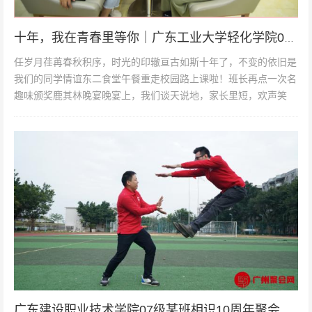
十年，我在青春里等你｜广东工业大学轻化学院05级生物工程毕业10周年聚会
任岁月荏苒春秋积序，时光的印辙亘古如斯十年了，不变的依旧是
我们的同学情谊东二食堂午餐重走校园路上课啦！班长再点一次名
趣味颁奖鹿其林晚宴晚宴上，我们谈天说地，家长里短，欢声笑
语，为我们的青春、未来，一起...
广东建设职业技术学院07级某班相识10周年聚会