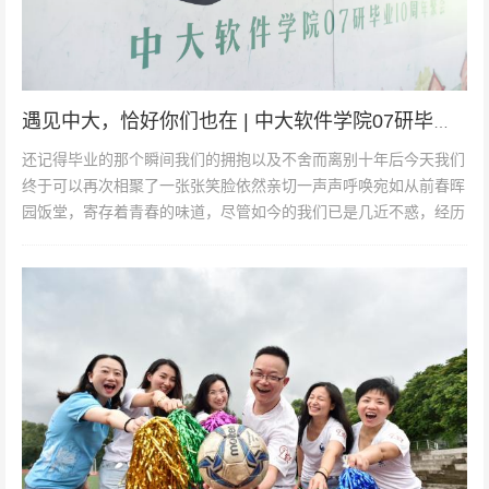
遇见中大，恰好你们也在 | 中大软件学院07研毕业10周年聚会
还记得毕业的那个瞬间我们的拥抱以及不舍而离别十年后今天我们
终于可以再次相聚了一张张笑脸依然亲切一声声呼唤宛如从前春晖
园饭堂，寄存着青春的味道，尽管如今的我们已是几近不惑，经历
着风雨、阅读着沧桑，但是学...