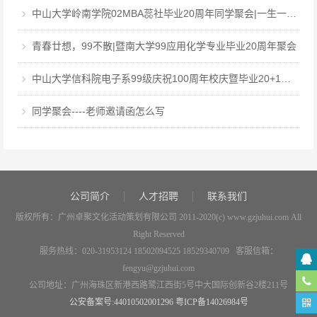
中山大学岭南学院02MBA蕊社毕业20周年同学聚会|一生一世，中大百年回眸，岭南廿载聚首
青春廿想，99不散|暨南大学99应用化学专业毕业20周年聚会
中山大学信科院电子系99级庆祝100周年校庆暨毕业20+1周年聚会
同学聚会----老师邀请函怎么写
公司简介
人才招聘
联系我们
版权所有：广州卓聚文化活动策划有限公司 2011-2020(c) www.gzjuhui.com All
Right Reserved
服务热线：020-31953124 18502094525 18529340709 客服信箱：
fengyu@gzjuhui.com
公司地址：广州海珠区新港西路鹭江西街5号中大国际创新谷2楼211号
公安备案号:44010502001296
粤ICP备14026984号