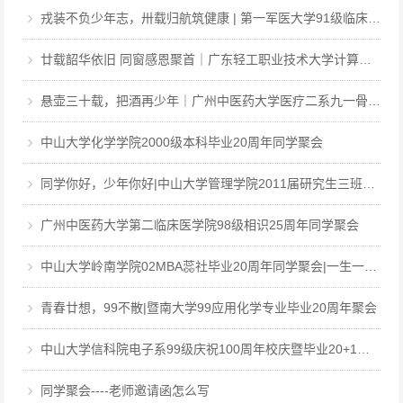
戎装不负少年志，卅载归航筑健康 | 第一军医大学91级临床·中医·医工本科毕业三十周年聚会
廿载韶华依旧 同窗感恩聚首｜广东轻工职业技术大学计算机软件031班毕业二十周年聚会
悬壶三十载，把酒再少年｜广州中医药大学医疗二系九一骨伤毕业三十周年聚会
中山大学化学学院2000级本科毕业20周年同学聚会
同学你好，少年你好|中山大学管理学院2011届研究生三班毕业12周年同学聚会
广州中医药大学第二临床医学院98级相识25周年同学聚会
中山大学岭南学院02MBA蕊社毕业20周年同学聚会|一生一世，中大百年回眸，岭南廿载聚首
青春廿想，99不散|暨南大学99应用化学专业毕业20周年聚会
中山大学信科院电子系99级庆祝100周年校庆暨毕业20+1周年聚会
同学聚会----老师邀请函怎么写