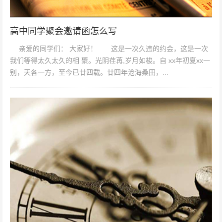
高中同学聚会邀请函怎么写
亲爱的同学们： 大家好！ 这是一次久违的约会，这是一次
我们等得太久太久的相 聚。光阴荏苒,岁月如梭。自 xx年初夏xx一
别，天各一方，至今已廿四载。廿四年沧海桑田，...