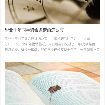
毕业十年同学聚会邀请函怎么写
毕业十年同学聚会邀请函范文 亲爱的老同学： 大家
好! 又一个新年悄悄临近，预示着我们又过了一年!光阴荏苒，
日月如梭，弹指一挥间，我们毕业已经整整十年了。十年如流水般
匆匆而过!当年的青涩少年(少女...