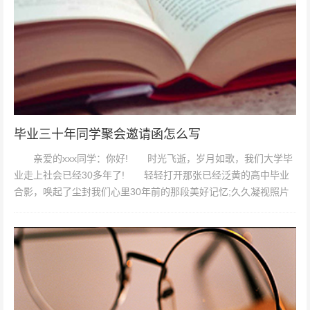
毕业三十年同学聚会邀请函怎么写
亲爱的xxx同学：你好! 时光飞逝，岁月如歌，我们大学毕
业走上社会已经30多年了! 轻轻打开那张已经泛黄的高中毕业
合影，唤起了尘封我们心里30年前的那段美好记忆;久久凝视照片
中每个熟悉而稚嫩的...