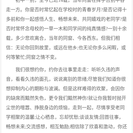
初中一别，至今已近14载，当年同窗在挥手告别中各
走一方。你是否时常忆起在学校时的青春岁月?是否记得十
多前和你一起感悟人生、畅想未来、共同嬉戏的老同学?是
否时常怀念母校的一草一木和同学间的纯真情感?一别十余
载，多少悲欢离合，当年的同窗、今各西东。但我们相
信：无论你回到故里，或远在他乡;也无论你多么闲暇，或
何等繁忙;同窗之情不变。
我们很想约你，约你去往事里走走：听听久违的声
音，看看久违的面孔，说说离别的思绪;尽管我们知道你很
想抑制内心的期盼与波澜。但是这样难得的欢聚，会因你
的缺席而黯然失色，更令我们黯然神伤!就让你我暂时抛开
尘世的喧嚣、挣脱身边的烦恼，走到一起，尽情享受老同
学相聚的温馨;让心栖息，忘却忧愁;谈谈友情;回首往事，
畅想未来;交流感想，相互勉励;相信除了欣喜和激动，你还