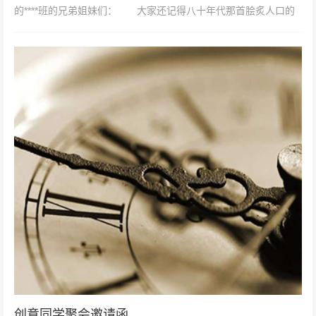
的****班的兄弟姐妹们： 大家还记得八十年代那首脍炙人口的
“┅再过二...
创意同学聚会邀请函