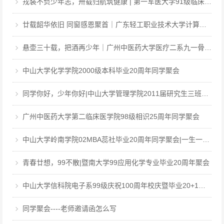
戎装不负少年志，卅载归航筑健康 | 第一军医大学91级临床·中医·医工本科毕业三十周年聚会
廿载韶华依旧 同窗感恩聚首｜广东轻工职业技术大学计算机软件031班毕业二十周年聚会
悬壶三十载，把酒再少年｜广州中医药大学医疗二系九一骨伤毕业三十周年聚会
中山大学化学学院2000级本科毕业20周年同学聚会
同学你好，少年你好|中山大学管理学院2011届研究生三班毕业12周年同学聚会
广州中医药大学第二临床医学院98级相识25周年同学聚会
中山大学岭南学院02MBA蕊社毕业20周年同学聚会|一生一世，中大百年回眸，岭南廿载聚首
青春廿想，99不散|暨南大学99应用化学专业毕业20周年聚会
中山大学信科院电子系99级庆祝100周年校庆暨毕业20+1周年聚会
同学聚会----老师邀请函怎么写