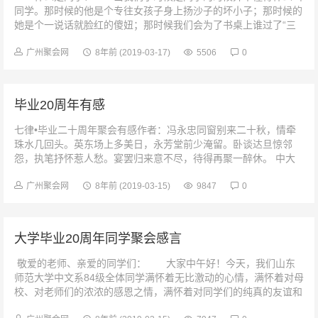
同学。那时候的他是个专往女孩子身上扬沙子的坏小子；那时候的
她是个一说话就脸红的傻妞；那时候我们会为了书桌上谁过了“三
八线”而打架。而我们真正的...
广州聚会网
8年前
(2019-03-17)
5506
0
毕业20周年有感
七律•毕业二十周年聚会有感作者：冯永忠同窗别来二十秋，情牵
珠水几回头。英东场上多美日，永芳堂前少淹留。卧谈达旦惊邻
怨，执笔抒怀惹人愁。宴罢归来意不尽，待得再聚一醉休。 中大
吟——...
广州聚会网
8年前
(2019-03-15)
9847
0
大学毕业20周年同学聚会感言
敬爱的老师、亲爱的同学们： 大家中午好！今天，我们山东
师范大学中文系84级全体同学满怀着无比激动的心情，满怀着对母
校、对老师们的浓浓的感恩之情，满怀着对同学们的纯真的友谊和
深厚的感情，...