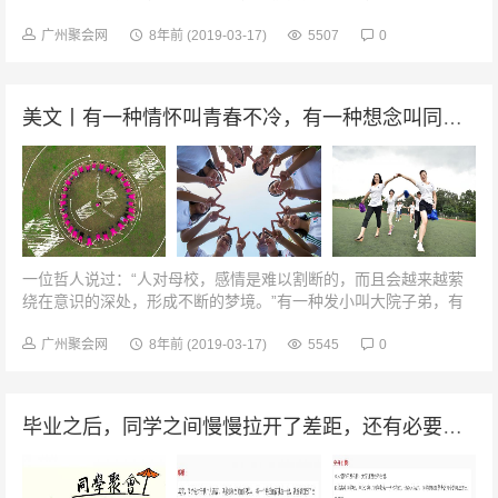
贵的回忆。只要想起，就温暖心底。我的老同学，我要感谢你，虽
然我们天各一方，但你却总在...
广州聚会网
8年前
(2019-03-17)
5507
0
美文丨有一种情怀叫青春不冷，有一种想念叫同学聚会！
一位哲人说过：“人对母校，感情是难以割断的，而且会越来越萦
绕在意识的深处，形成不断的梦境。”有一种发小叫大院子弟，有
一种感情叫大学同学，有一种岁月叫友谊长存，有一种情怀叫青春
不冷，有一种想念叫同学聚会...
广州聚会网
8年前
(2019-03-17)
5545
0
毕业之后，同学之间慢慢拉开了差距，还有必要参加老同学聚会吗？