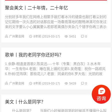
聚会美文丨二十年情，二十年忆
分别好多年我们在网络上相聚手敲打着冰冷的键盘也敲打着尘封的
记忆期待一次久违的对话那应是一场春雨落地的酣畅淋漓可你发过
来的文字要么小心翼翼要么若即若离偶尔夹杂几个错字你再三表示
歉意我从你的指尖看到了你生...
广州聚会网
8年前
(2019-03-17)
5451
0
歌单丨我的老同学你还好吗？
1.余静-相逢是首歌2.陈奕迅----十年（专集：黑白灰）3.水木年
华：一生有你4.老狼：睡在我上铺的兄弟5.吴奇隆：祝你一路顺风
6.朴树/范玮琪：那些花儿7.老狼：同桌的你8.罗大佑：光阴的故
事...
广州聚会网
8年前
(2019-03-17)
5428
0
美文丨什么是同学？
什么是同学？ 当我们小时候是同学的时候并不懂得什么叫