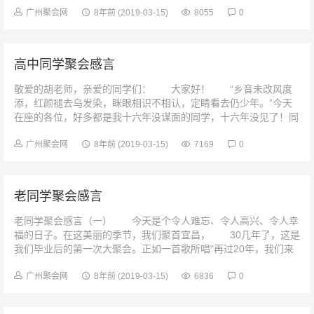
广州聚会网
8年前
(2019-03-15)
8055
0
高中同学聚会感言
敬爱的胡老师，亲爱的同学们： 大家好！ “乡音未改风度
添，红颜褪去乌发染，眯眼相识不相认，定睛看去仍少年。”今天
在座的各位，好多都是我十六年没谋面的同学，十六年没见了！同
学们，多少次，我在脑海...
广州聚会网
8年前
(2019-03-15)
7169
0
老同学聚会感言
老同学聚会感言（一） 今天是个令人难忘、令人高兴、令人幸
福的日子。在这美丽的季节，我们聚首宜昌， 30几年了，这是
我们毕业后的第一次大聚会。正如一首歌所唱"再过20年，我们来
相会&q...
广州聚会网
8年前
(2019-03-15)
6836
0