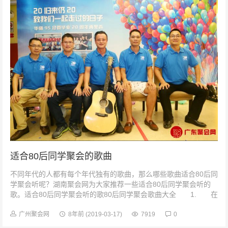
适合80后同学聚会的歌曲
不同年代的人都有每个年代独有的歌曲，那么哪些歌曲适合80后同
学聚会听呢？湖南聚会网为大家推荐一些适合80后同学聚会听的
歌。适合80后同学聚会听的歌80后同学聚会歌曲大全 1. 在
我心里没有谁能...
广州聚会网
8年前
(2019-03-17)
7919
0