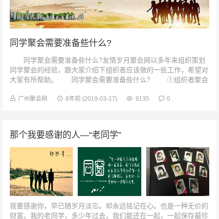
同学聚会需要准备些什么?
同学聚会需要准备些什么?友情岁月聚会网以多年来组织策划
同学聚会的经验，跟大家介绍下组织者应该做的一些工作，希望对
大家有所帮助。 同学聚会需要准备些什么？ ①组织者聚会
前应该做什么准备 组织者...
广州聚会网
8年前
(2019-03-17)
9135
0
那个我要感谢的人—“老同学”
我要感谢你，早已随岁月淡忘。却永远铭记在心。也是一种无价的
财富。我的老同学，多少年过去，我们能还在一起，一起保存最珍