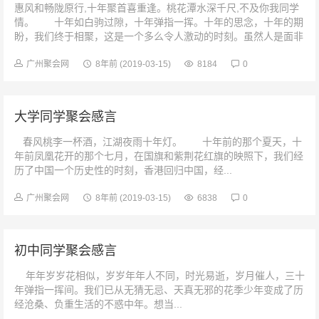
惠风和畅陇原行,十年聚首喜重逢。桃花潭水深千尺,不及你我同学
情。 十年如白驹过隙，十年弹指一挥。十年的思念，十年的期
盼，我们终于相聚，这是一个多么令人激动的时刻。虽然人是面非
难相认，但乡音未...
广州聚会网
8年前
(2019-03-15)
8184
0
大学同学聚会感言
春风桃李一杯酒，江湖夜雨十年灯。 十年前的那个夏天，十
年前凤凰花开的那个七月，在国旗和紫荆花红旗的映照下，我们经
历了中国一个历史性的时刻，香港回归中国，经...
广州聚会网
8年前
(2019-03-15)
6838
0
初中同学聚会感言
年年岁岁花相似，岁岁年年人不同，时光易逝，岁月催人，三十
年弹指一挥间。我们已从无猜无忌、天真无邪的花季少年变成了历
经沧桑、负重生活的不惑中年。想当...