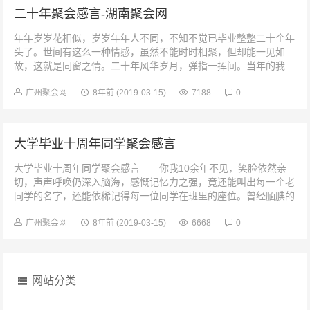
二十年聚会感言-湖南聚会网
年年岁岁花相似，岁岁年年人不同，不知不觉已毕业整整二十个年
头了。世间有这么一种情感，虽然不能时时相聚，但却能一见如
故，这就是同窗之情。二十年风华岁月，弹指一挥间。当年的我
们，正值青春年少，风华正茂。...
广州聚会网
8年前
(2019-03-15)
7188
0
大学毕业十周年同学聚会感言
大学毕业十周年同学聚会感言 你我10余年不见，笑脸依然亲
切，声声呼唤仍深入脑海，感慨记忆力之强，竟还能叫出每一个老
同学的名字，还能依稀记得每一位同学在班里的座位。曾经腼腆的
似乎依然腼腆，直率的继续...
广州聚会网
8年前
(2019-03-15)
6668
0
网站分类