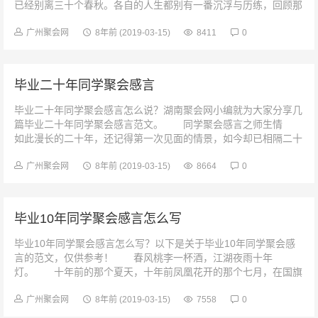
已经别离三十个春秋。各自的人生都别有一番沉浮与历练，回顾那
些“恰同学少年、风华正茂...
广州聚会网
8年前
(2019-03-15)
8411
0
毕业二十年同学聚会感言
毕业二十年同学聚会感言怎么说？湖南聚会网小编就为大家分享几
篇毕业二十年同学聚会感言范文。 同学聚会感言之师生情
如此漫长的二十年，还记得第一次见面的情景，如今却已相隔二十
年！带着回忆和思念，再回首...
广州聚会网
8年前
(2019-03-15)
8664
0
毕业10年同学聚会感言怎么写
毕业10年同学聚会感言怎么写？以下是关于毕业10年同学聚会感
言的范文，仅供参考！ 春风桃李一杯酒，江湖夜雨十年
灯。 十年前的那个夏天，十年前凤凰花开的那个七月，在国旗
和紫荆花红旗的映照下，我们...
广州聚会网
8年前
(2019-03-15)
7558
0